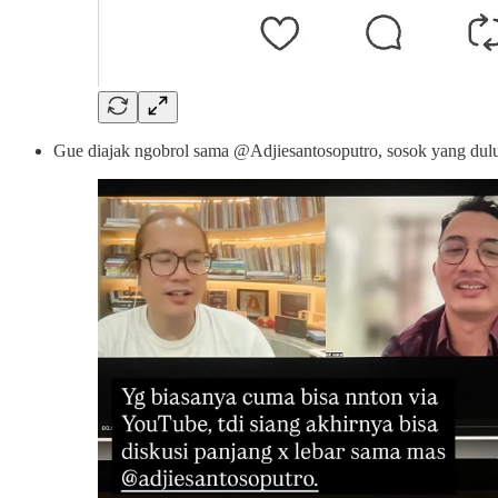
Gue diajak ngobrol sama @Adjiesantosoputro, sosok yang dulu