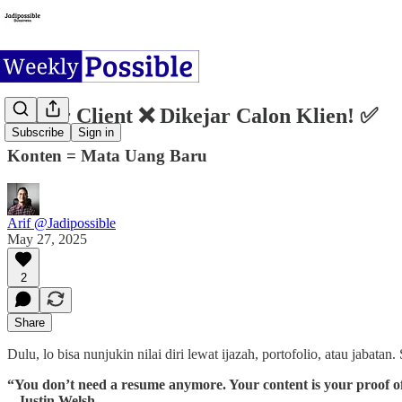
Ngejar Client ❌ Dikejar Calon Klien! ✅
Subscribe
Sign in
Konten = Mata Uang Baru
Arif @Jadipossible
May 27, 2025
2
Share
Dulu, lo bisa nunjukin nilai diri lewat ijazah, portofolio, atau jabat
“You don’t need a resume anymore. Your content is your proof o
– Justin Welsh