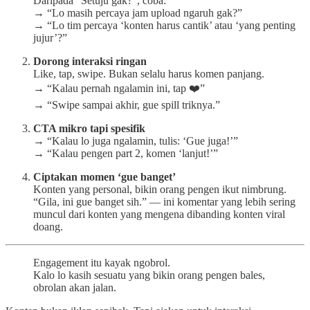
Daripada “Setuju gak?”, coba:
→ “Lo masih percaya jam upload ngaruh gak?”
→ “Lo tim percaya ‘konten harus cantik’ atau ‘yang penting
jujur’?”
Dorong interaksi ringan
Like, tap, swipe. Bukan selalu harus komen panjang.
→ “Kalau pernah ngalamin ini, tap ❤️”
→ “Swipe sampai akhir, gue spill triknya.”
CTA mikro tapi spesifik
→ “Kalau lo juga ngalamin, tulis: ‘Gue juga!’”
→ “Kalau pengen part 2, komen ‘lanjut!’”
Ciptakan momen ‘gue banget’
Konten yang personal, bikin orang pengen ikut nimbrung.
“Gila, ini gue banget sih.” — ini komentar yang lebih sering
muncul dari konten yang mengena dibanding konten viral
doang.
Engagement itu kayak ngobrol.
Kalo lo kasih sesuatu yang bikin orang pengen bales,
obrolan akan jalan.