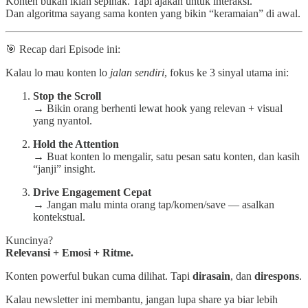
Konten bukan iklan sepihak. Tapi ajakan untuk interaksi.
Dan algoritma sayang sama konten yang bikin “keramaian” di awal.
🎯 Recap dari Episode ini:
Kalau lo mau konten lo
jalan sendiri
, fokus ke 3 sinyal utama ini:
Stop the Scroll
→ Bikin orang berhenti lewat hook yang relevan + visual
yang nyantol.
Hold the Attention
→ Buat konten lo mengalir, satu pesan satu konten, dan kasih
“janji” insight.
Drive Engagement Cepat
→ Jangan malu minta orang tap/komen/save — asalkan
kontekstual.
Kuncinya?
Relevansi + Emosi + Ritme.
Konten powerful bukan cuma dilihat. Tapi
dirasain
, dan
direspons
.
Kalau newsletter ini membantu, jangan lupa share ya biar lebih