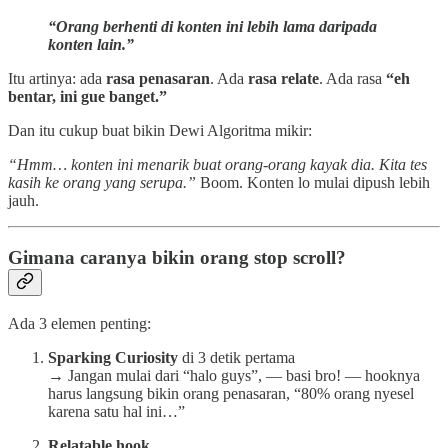
“Orang berhenti di konten ini lebih lama daripada
konten lain.”
Itu artinya: ada
rasa penasaran
. Ada
rasa relate
. Ada rasa
“eh
bentar, ini gue banget.”
Dan itu cukup buat bikin Dewi Algoritma mikir:
“Hmm… konten ini menarik buat orang-orang kayak dia. Kita tes
kasih ke orang yang serupa.”
Boom. Konten lo mulai dipush lebih
jauh.
Gimana caranya bikin orang stop scroll?
Ada 3 elemen penting:
Sparking Curiosity
di 3 detik pertama
→ Jangan mulai dari “halo guys”, — basi bro! — hooknya
harus langsung bikin orang penasaran, “80% orang nyesel
karena satu hal ini…”
Relatable hook