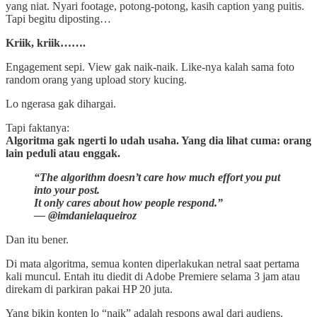
yang niat. Nyari footage, potong-potong, kasih caption yang puitis.
Tapi begitu diposting…
Kriik, kriik…….
Engagement sepi. View gak naik-naik. Like-nya kalah sama foto
random orang yang upload story kucing.
Lo ngerasa gak dihargai.
Tapi faktanya:
Algoritma gak ngerti lo udah usaha. Yang dia lihat cuma: orang
lain peduli atau enggak.
“The algorithm doesn’t care how much effort you put
into your post.
It only cares about how people respond.”
— @imdanielaqueiroz
Dan itu bener.
Di mata algoritma, semua konten diperlakukan netral saat pertama
kali muncul. Entah itu diedit di Adobe Premiere selama 3 jam atau
direkam di parkiran pakai HP 20 juta.
Yang bikin konten lo “naik” adalah respons awal dari audiens.