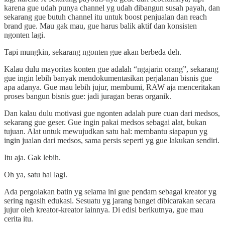
karena gue udah punya channel yg udah dibangun susah payah, dan
sekarang gue butuh channel itu untuk boost penjualan dan reach
brand gue. Mau gak mau, gue harus balik aktif dan konsisten
ngonten lagi.
Tapi mungkin, sekarang ngonten gue akan berbeda deh.
Kalau dulu mayoritas konten gue adalah “ngajarin orang”, sekarang
gue ingin lebih banyak mendokumentasikan perjalanan bisnis gue
apa adanya. Gue mau lebih jujur, membumi, RAW aja menceritakan
proses bangun bisnis gue: jadi juragan beras organik.
Dan kalau dulu motivasi gue ngonten adalah pure cuan dari medsos,
sekarang gue geser. Gue ingin pakai medsos sebagai alat, bukan
tujuan. Alat untuk mewujudkan satu hal: membantu siapapun yg
ingin jualan dari medsos, sama persis seperti yg gue lakukan sendiri.
Itu aja. Gak lebih.
Oh ya, satu hal lagi.
Ada pergolakan batin yg selama ini gue pendam sebagai kreator yg
sering ngasih edukasi. Sesuatu yg jarang banget dibicarakan secara
jujur oleh kreator-kreator lainnya. Di edisi berikutnya, gue mau
cerita itu.