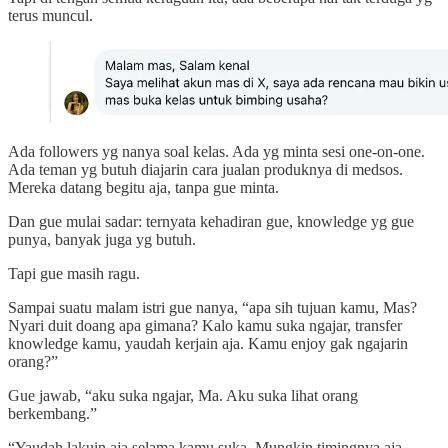
terus muncul.
Ada followers yg nanya soal kelas. Ada yg minta sesi one-on-one.
Ada teman yg butuh diajarin cara jualan produknya di medsos.
Mereka datang begitu aja, tanpa gue minta.
Dan gue mulai sadar: ternyata kehadiran gue, knowledge yg gue
punya, banyak juga yg butuh.
Tapi gue masih ragu.
Sampai suatu malam istri gue nanya, “apa sih tujuan kamu, Mas?
Nyari duit doang apa gimana? Kalo kamu suka ngajar, transfer
knowledge kamu, yaudah kerjain aja. Kamu enjoy gak ngajarin
orang?”
Gue jawab, “aku suka ngajar, Ma. Aku suka lihat orang
berkembang.”
“Yaudah lakuin aja selama kamu suka. Mungkin timingnya aja