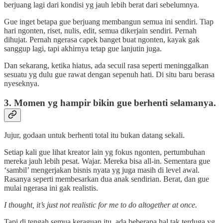
berjuang lagi dari kondisi yg jauh lebih berat dari sebelumnya.
Gue inget betapa gue berjuang membangun semua ini sendiri. Tiap
hari ngonten, riset, nulis, edit, semua dikerjain sendiri. Pernah
dihujat. Pernah ngerasa capek banget buat ngonten, kayak gak
sanggup lagi, tapi akhirnya tetap gue lanjutin juga.
Dan sekarang, ketika hiatus, ada secuil rasa seperti meninggalkan
sesuatu yg dulu gue rawat dengan sepenuh hati. Di situ baru berasa
nyeseknya.
3. Momen yg hampir bikin gue berhenti selamanya.
Jujur, godaan untuk berhenti total itu bukan datang sekali.
Setiap kali gue lihat kreator lain yg fokus ngonten, pertumbuhan
mereka jauh lebih pesat. Wajar. Mereka bisa all-in. Sementara gue
‘sambil’ mengerjakan bisnis nyata yg juga masih di level awal.
Rasanya seperti membesarkan dua anak sendirian. Berat, dan gue
mulai ngerasa ini gak realistis.
I thought, it’s just not realistic for me to do altogether at once.
Tapi di tengah semua keraguan itu, ada beberapa hal tak terduga yg