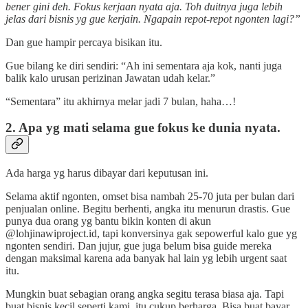
bener gini deh. Fokus kerjaan nyata aja. Toh duitnya juga lebih
jelas dari bisnis yg gue kerjain. Ngapain repot-repot ngonten lagi?”
Dan gue hampir percaya bisikan itu.
Gue bilang ke diri sendiri: “Ah ini sementara aja kok, nanti juga
balik kalo urusan perizinan Jawatan udah kelar.”
“Sementara” itu akhirnya melar jadi 7 bulan, haha…!
2. Apa yg mati selama gue fokus ke dunia nyata.
Ada harga yg harus dibayar dari keputusan ini.
Selama aktif ngonten, omset bisa nambah 25-70 juta per bulan dari
penjualan online. Begitu berhenti, angka itu menurun drastis. Gue
punya dua orang yg bantu bikin konten di akun
@lohjinawiproject.id, tapi konversinya gak sepowerful kalo gue yg
ngonten sendiri. Dan jujur, gue juga belum bisa guide mereka
dengan maksimal karena ada banyak hal lain yg lebih urgent saat
itu.
Mungkin buat sebagian orang angka segitu terasa biasa aja. Tapi
buat bisnis kecil seperti kami, itu cukup berharga. Bisa buat bayar