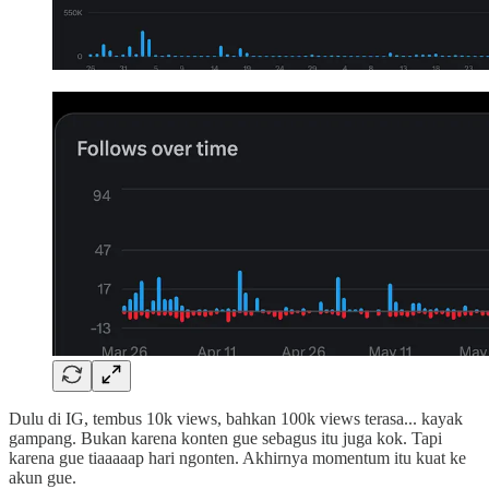
Dulu di IG, tembus 10k views, bahkan 100k views terasa... kayak
gampang. Bukan karena konten gue sebagus itu juga kok. Tapi
karena gue tiaaaaap hari ngonten. Akhirnya momentum itu kuat ke
akun gue.