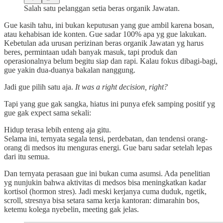
Salah satu pelanggan setia beras organik Jawatan.
Gue kasih tahu, ini bukan keputusan yang gue ambil karena bosan,
atau kehabisan ide konten. Gue sadar 100% apa yg gue lakukan.
Kebetulan ada urusan perizinan beras organik Jawatan yg harus
beres, permintaan udah banyak masuk, tapi produk dan
operasionalnya belum begitu siap dan rapi. Kalau fokus dibagi-bagi,
gue yakin dua-duanya bakalan nanggung.
Jadi gue pilih satu aja.
It was a right decision, right?
Tapi yang gue gak sangka, hiatus ini punya efek samping positif yg
gue gak expect sama sekali:
Hidup terasa lebih enteng aja gitu.
Selama ini, ternyata segala tensi, perdebatan, dan tendensi orang-
orang di medsos itu menguras energi. Gue baru sadar setelah lepas
dari itu semua.
Dan ternyata perasaan gue ini bukan cuma asumsi. Ada penelitian
yg nunjukin bahwa aktivitas di medsos bisa meningkatkan kadar
kortisol (hormon stres). Jadi meski kerjanya cuma duduk, ngetik,
scroll, stresnya bisa setara sama kerja kantoran: dimarahin bos,
ketemu kolega nyebelin, meeting gak jelas.