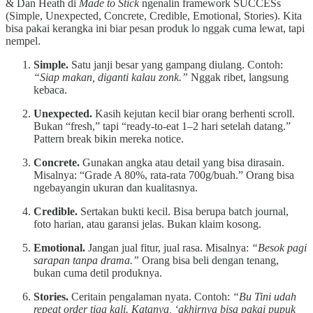
& Dan Heath di
Made to Stick
ngenalin framework SUCCESs
(Simple, Unexpected, Concrete, Credible, Emotional, Stories). Kita
bisa pakai kerangka ini biar pesan produk lo nggak cuma lewat, tapi
nempel.
Simple.
Satu janji besar yang gampang diulang. Contoh:
“Siap makan, diganti kalau zonk.”
Nggak ribet, langsung
kebaca.
Unexpected.
Kasih kejutan kecil biar orang berhenti scroll.
Bukan “fresh,” tapi “ready-to-eat 1–2 hari setelah datang.”
Pattern break bikin mereka notice.
Concrete.
Gunakan angka atau detail yang bisa dirasain.
Misalnya: “Grade A 80%, rata-rata 700g/buah.” Orang bisa
ngebayangin ukuran dan kualitasnya.
Credible.
Sertakan bukti kecil. Bisa berupa batch journal,
foto harian, atau garansi jelas. Bukan klaim kosong.
Emotional.
Jangan jual fitur, jual rasa. Misalnya:
“Besok pagi
sarapan tanpa drama.”
Orang bisa beli dengan tenang,
bukan cuma detil produknya.
Stories.
Ceritain pengalaman nyata. Contoh:
“Bu Tini udah
repeat order tiga kali. Katanya, ‘akhirnya bisa pakai pupuk