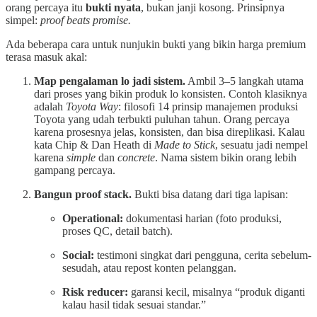
orang percaya itu
bukti nyata
, bukan janji kosong. Prinsipnya
simpel:
proof beats promise.
Ada beberapa cara untuk nunjukin bukti yang bikin harga premium
terasa masuk akal:
Map pengalaman lo jadi sistem.
Ambil 3–5 langkah utama
dari proses yang bikin produk lo konsisten. Contoh klasiknya
adalah
Toyota Way
: filosofi 14 prinsip manajemen produksi
Toyota yang udah terbukti puluhan tahun. Orang percaya
karena prosesnya jelas, konsisten, dan bisa direplikasi. Kalau
kata Chip & Dan Heath di
Made to Stick
, sesuatu jadi nempel
karena
simple
dan
concrete
. Nama sistem bikin orang lebih
gampang percaya.
Bangun proof stack.
Bukti bisa datang dari tiga lapisan:
Operational:
dokumentasi harian (foto produksi,
proses QC, detail batch).
Social:
testimoni singkat dari pengguna, cerita sebelum-
sesudah, atau repost konten pelanggan.
Risk reducer:
garansi kecil, misalnya “produk diganti
kalau hasil tidak sesuai standar.”