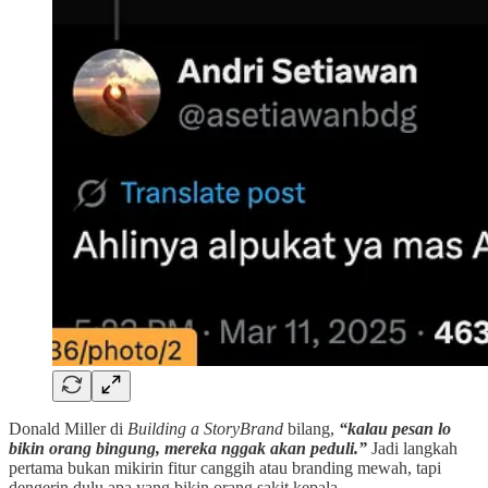
Donald Miller di
Building a StoryBrand
bilang,
“kalau pesan lo
bikin orang bingung, mereka nggak akan peduli.”
Jadi langkah
pertama bukan mikirin fitur canggih atau branding mewah, tapi
dengerin dulu apa yang bikin orang sakit kepala.