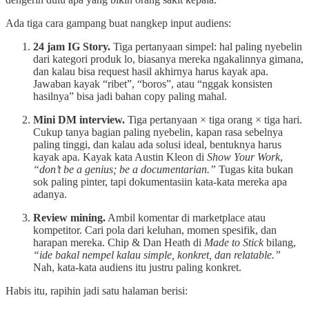
Ada tiga cara gampang buat nangkep input audiens:
24 jam IG Story.
Tiga pertanyaan simpel: hal paling nyebelin
dari kategori produk lo, biasanya mereka ngakalinnya gimana,
dan kalau bisa request hasil akhirnya harus kayak apa.
Jawaban kayak “ribet”, “boros”, atau “nggak konsisten
hasilnya” bisa jadi bahan copy paling mahal.
Mini DM interview.
Tiga pertanyaan × tiga orang × tiga hari.
Cukup tanya bagian paling nyebelin, kapan rasa sebelnya
paling tinggi, dan kalau ada solusi ideal, bentuknya harus
kayak apa. Kayak kata Austin Kleon di
Show Your Work
,
“don’t be a genius; be a documentarian.”
Tugas kita bukan
sok paling pinter, tapi dokumentasiin kata-kata mereka apa
adanya.
Review mining.
Ambil komentar di marketplace atau
kompetitor. Cari pola dari keluhan, momen spesifik, dan
harapan mereka. Chip & Dan Heath di
Made to Stick
bilang,
“ide bakal nempel kalau simple, konkret, dan relatable.”
Nah, kata-kata audiens itu justru paling konkret.
Habis itu, rapihin jadi satu halaman berisi: