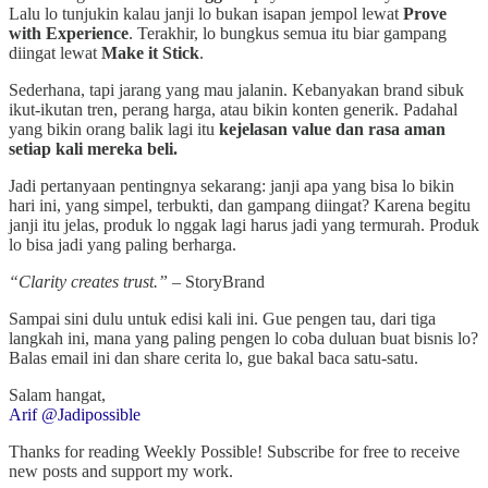
Lalu lo tunjukin kalau janji lo bukan isapan jempol lewat
Prove
with Experience
. Terakhir, lo bungkus semua itu biar gampang
diingat lewat
Make it Stick
.
Sederhana, tapi jarang yang mau jalanin. Kebanyakan brand sibuk
ikut-ikutan tren, perang harga, atau bikin konten generik. Padahal
yang bikin orang balik lagi itu
kejelasan value dan rasa aman
setiap kali mereka beli.
Jadi pertanyaan pentingnya sekarang: janji apa yang bisa lo bikin
hari ini, yang simpel, terbukti, dan gampang diingat? Karena begitu
janji itu jelas, produk lo nggak lagi harus jadi yang termurah. Produk
lo bisa jadi yang paling berharga.
“Clarity creates trust.”
– StoryBrand
Sampai sini dulu untuk edisi kali ini. Gue pengen tau, dari tiga
langkah ini, mana yang paling pengen lo coba duluan buat bisnis lo?
Balas email ini dan share cerita lo, gue bakal baca satu-satu.
Salam hangat,
Arif @Jadipossible
Thanks for reading Weekly Possible! Subscribe for free to receive
new posts and support my work.