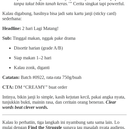
tanpa takut bikin tanah keras.’”
Cerita singkat tapi powerful.
Kalau digabung, hasilnya bisa jadi satu kartu janji (sticky card)
sederhana:
Headline:
2 hari Lagi Matang!
Sub:
Tinggal makan, nggak pake drama
Disortir harian (grade A/B)
Siap makan 1–2 hari
Kalau zonk, diganti
Catatan:
Batch #0922, rata-rata 750g/buah
CTA:
DM “CREAMY” buat order
Intinya, bikin janji lo simple, kasih kejutan kecil, pakai angka nyata,
tunjukkin bukti, mainin rasa, dan ceritain orang beneran.
Clear
words beat clever words.
Kalau lo perhatiin, tiga langkah ini nyambung satu sama lain. Lo
mulai dengan
Find the Struggle
supaya tau masalah nyata audiens.