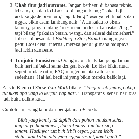
Ubah fitur jadi outcome.
Jangan berhenti di bahasa teknis.
Misalnya, kalau lo bisnis kopi jangan bilang “pakai biji
arabika grade premium,” tapi bilang “rasanya lebih halus dan
nggak bikin asam lambung naik.” Atau kalau lo bisnis
laundry, jangan bilang “mesin cuci industri kapasitas 20kg,”
tapi bilang “pakaian bersih, wangi, dan selesai dalam sehari.”
Ini sesuai pesan dari
Building a StoryBrand
: orang nggak
peduli soal detail internal, mereka peduli gimana hidupnya
jadi lebih gampang.
Tunjukin konsistensi.
Orang mau tahu kalau pengalaman
baik hari ini bakal sama dengan besok. Lo bisa bikin ritual
seperti update rutin, FAQ mingguan, atau after-care
sederhana. Hal-hal kecil ini yang bikin mereka balik lagi.
Austin Kleon di
Show Your Work
bilang,
“jangan sok jenius, cukup
tunjukin apa yang lo kerjain tiap hari.”
Transparansi sehari-hari bisa
jadi bukti paling kuat.
Contoh janji yang lahir dari pengalaman + bukti:
“Bibit yang kami jual dipilih dari pohon indukan sehat,
diuji daya tumbuhnya, dan dikemas rapi biar siap
tanam. Hasilnya: tumbuh lebih cepat, panen lebih
stabil, dan kalau ada yang nggak sesuai, kami ganti.”