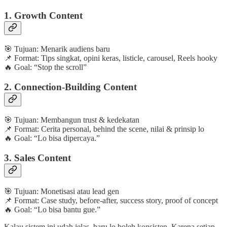
1.
Growth Content
🎯 Tujuan: Menarik audiens baru
📌 Format: Tips singkat, opini keras, listicle, carousel, Reels hooky
🔥 Goal: “Stop the scroll”
2.
Connection-Building Content
🎯 Tujuan: Membangun trust & kedekatan
📌 Format: Cerita personal, behind the scene, nilai & prinsip lo
🔥 Goal: “Lo bisa dipercaya.”
3.
Sales Content
🎯 Tujuan: Monetisasi atau lead gen
📌 Format: Case study, before-after, success story, proof of concept
🔥 Goal: “Lo bisa bantu gue.”
Kalau sistem ini udah jelas, baru lo boleh konsisten. Karena setiap