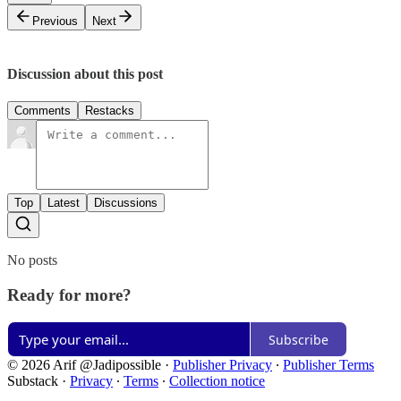
Previous
Next
Discussion about this post
Comments
Restacks
Top
Latest
Discussions
No posts
Ready for more?
Subscribe
© 2026 Arif @Jadipossible
·
Publisher Privacy
∙
Publisher Terms
Substack
·
Privacy
∙
Terms
∙
Collection notice