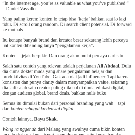
“In the internet age, you’re as valuable as what you’ve published.”
– Daniel Vassallo
Yang paling keren: konten lo tetap bisa ‘kerja’ bahkan saat lo lagi
tidur. Di-scroll orang random. Di-search client potensial. Di-forward
ke mutuals.
Itu kenapa banyak brand dan kreator besar sekarang lebih percaya
liat konten dibanding tanya “pengalaman kerja”.
Konten = jejak berpikir. Dan orang akan mulai percaya dari situ.
Salah satu contoh yang relevan adalah perjalanan
Ali Abdaal
. Dulu
dia cuma dokter muda yang share pengalaman belajar dan
produktivitas di YouTube. Gak ada niat jadi influencer. Tapi karena
konsisten dan punya clarity dalam menyampaikan value, sekarang
dia jadi salah satu creator paling dikenal di dunia edukasi digital,
dengan audiens global, brand deals, bahkan nulis buku.
Semua itu dimulai bukan dari personal branding yang wah—tapi
dari
konten sebagai kredensial digital
.
Contoh lainnya,
Bayu Skak
.
Wong ra nggenah
dari Malang yang awalnya cuma bikin konten
lucu berbahasa Jawa, iseng-iseng dokumentasiin keresahan dan