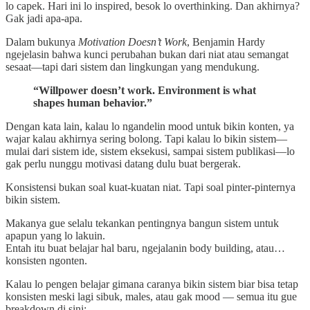
lo capek. Hari ini lo inspired, besok lo overthinking. Dan akhirnya?
Gak jadi apa-apa.
Dalam bukunya
Motivation Doesn’t Work
, Benjamin Hardy
ngejelasin bahwa kunci perubahan bukan dari niat atau semangat
sesaat—tapi dari sistem dan lingkungan yang mendukung.
“Willpower doesn’t work. Environment is what
shapes human behavior.”
Dengan kata lain, kalau lo ngandelin mood untuk bikin konten, ya
wajar kalau akhirnya sering bolong. Tapi kalau lo bikin sistem—
mulai dari sistem ide, sistem eksekusi, sampai sistem publikasi—lo
gak perlu nunggu motivasi datang dulu buat bergerak.
Konsistensi bukan soal kuat-kuatan niat. Tapi soal pinter-pinternya
bikin sistem.
Makanya gue selalu tekankan pentingnya bangun sistem untuk
apapun yang lo lakuin.
Entah itu buat belajar hal baru, ngejalanin body building, atau…
konsisten ngonten.
Kalau lo pengen belajar gimana caranya bikin sistem biar bisa tetap
konsisten meski lagi sibuk, males, atau gak mood — semua itu gue
breakdown di sini: