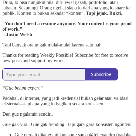
Dulu, lo bisa nunjukin nilai diri lewat ijazah, portofolio, atau
jabatan. Sekarang? Orang ngeliat siapa lo dari apa yang lo share ke
publik. Konten lo bukan sekadar “konten”.
Tapi jejak. Bukti.
“You don’t need a resume anymore. Your content is your proof
of work.”
– Justin Welsh
Tapi banyak orang gak mulai-mulai karena satu hal:
Thanks for reading Weekly Possible! Subscribe for free to receive
new posts and support my work.
Subscribe
“Gue belum expert.”
Padahal, di internet, yang jadi kredensial bukan gelar atau validasi
eksternal—tapi apa yang lo bagikan secara konsisten.
Dan gue ngalamin sendiri.
Gue gak viral. Gue gak trending. Tapi gara-gara konsisten ngonten:
Gue pernah ditanggapi langsung sama @fellexandro (padahal