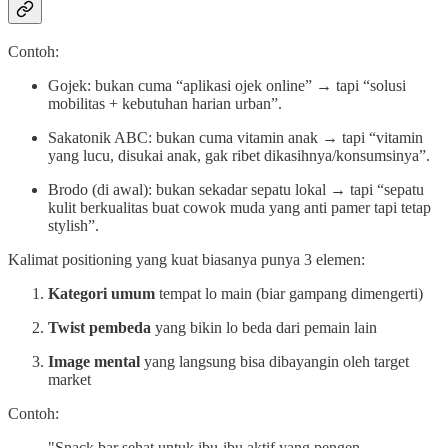
Contoh:
Gojek: bukan cuma “aplikasi ojek online” → tapi “solusi
mobilitas + kebutuhan harian urban”.
Sakatonik ABC: bukan cuma vitamin anak → tapi “vitamin
yang lucu, disukai anak, gak ribet dikasihnya/konsumsinya”.
Brodo (di awal): bukan sekadar sepatu lokal → tapi “sepatu
kulit berkualitas buat cowok muda yang anti pamer tapi tetap
stylish”.
Kalimat positioning yang kuat biasanya punya 3 elemen:
Kategori umum
tempat lo main (biar gampang dimengerti)
Twist pembeda
yang bikin lo beda dari pemain lain
Image mental
yang langsung bisa dibayangin oleh target
market
Contoh:
"Snack bar sehat untuk ibu-ibu aktif yang pengen