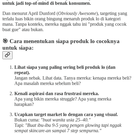
untuk jadi top-of-mind di benak konsumen.
Dan menurut April Dunford (
Obviously Awesome
), targeting yang
terlalu luas bikin orang bingung menaruh produk lo di kategori
mana. Tanpa konteks, mereka nggak tahu ini "produk yang cocok
buat gue" atau bukan.
🎯 Cara menentukan siapa produk lo cocoknya
untuk siapa:
Lihat siapa yang paling sering beli produk lo (dan
repeat).
Jangan nebak. Lihat data. Tanya mereka: kenapa mereka beli?
Apa masalah mereka sebelum beli?
Kenali aspirasi dan rasa frustrasi mereka.
Apa yang bikin mereka struggle? Apa yang mereka
harapkan?
Ucapkan target market lo dengan cara yang
visual
.
Bukan cuma:
"buat wanita usia 25–40."
Tapi:
"Buat ibu-ibu 9-5 yang pengen glowing tapi nggak
sempat skincare-an sampai 7 step sempurna."