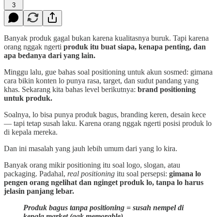
3
Banyak produk gagal bukan karena kualitasnya buruk. Tapi karena
orang nggak ngerti
produk itu buat siapa, kenapa penting, dan
apa bedanya dari yang lain.
Minggu lalu, gue bahas soal positioning untuk akun sosmed: gimana
cara bikin konten lo punya rasa, target, dan sudut pandang yang
khas. Sekarang kita bahas level berikutnya:
brand positioning
untuk produk.
Soalnya, lo bisa punya produk bagus, branding keren, desain kece
— tapi tetap susah laku. Karena orang nggak ngerti posisi produk lo
di kepala mereka.
Dan ini masalah yang jauh lebih umum dari yang lo kira.
Banyak orang mikir positioning itu soal logo, slogan, atau
packaging. Padahal,
real positioning
itu soal persepsi:
gimana lo
pengen orang ngelihat dan nginget produk lo, tanpa lo harus
jelasin panjang lebar.
Produk bagus tanpa positioning = susah nempel di
kepala market (gak memorable).